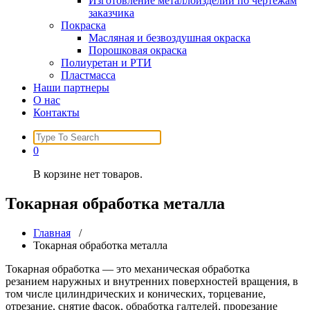
Изготовление металлоизделий по чертежам
заказчика
Покраска
Масляная и безвоздушная окраска
Порошковая окраска
Полиуретан и РТИ
Пластмасса
Наши партнеры
О нас
Контакты
Search
for:
0
В корзине нет товаров.
Токарная обработка металла
Главная
/
Токарная обработка металла
Токарная обработка — это механическая обработка
резанием наружных и внутренних поверхностей вращения, в
том числе цилиндрических и конических, торцевание,
отрезание, снятие фасок, обработка галтелей, прорезание