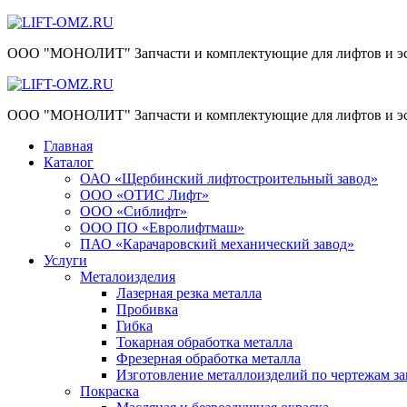
Skip
to
ООО "МОНОЛИТ" Запчасти и комплектующие для лифтов и эс
content
ООО "МОНОЛИТ" Запчасти и комплектующие для лифтов и эс
Главная
Каталог
ОАО «Щербинский лифтостроительный завод»
ООО «ОТИС Лифт»
ООО «Сиблифт»
ООО ПО «Евролифтмаш»
ПАО «Карачаровский механический завод»
Услуги
Металоизделия
Лазерная резка металла
Пробивка
Гибка
Токарная обработка металла
Фрезерная обработка металла
Изготовление металлоизделий по чертежам за
Покраска