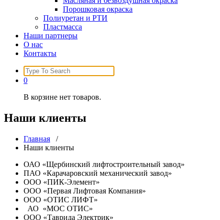
Масляная и безвоздушная окраска
Порошковая окраска
Полиуретан и РТИ
Пластмасса
Наши партнеры
О нас
Контакты
Search
for:
0
В корзине нет товаров.
Наши клиенты
Главная
/
Наши клиенты
ОАО «Щербинский лифтостроительный завод»
ПАО «Карачаровский механический завод»
ООО «ПИК-Элемент»
ООО «Первая Лифтовая Компания»
ООО «ОТИС ЛИФТ»
АО «МОС ОТИС»
ООО «Таврида Электрик»