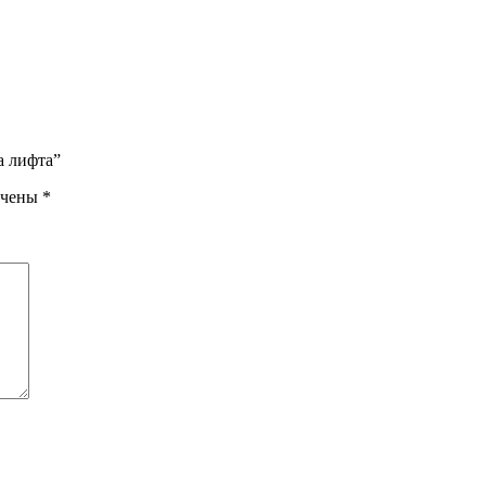
а лифта”
ечены
*