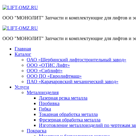
Skip
to
ООО "МОНОЛИТ" Запчасти и комплектующие для лифтов и эс
content
ООО "МОНОЛИТ" Запчасти и комплектующие для лифтов и эс
Главная
Каталог
ОАО «Щербинский лифтостроительный завод»
ООО «ОТИС Лифт»
ООО «Сиблифт»
ООО ПО «Евролифтмаш»
ПАО «Карачаровский механический завод»
Услуги
Металоизделия
Лазерная резка металла
Пробивка
Гибка
Токарная обработка металла
Фрезерная обработка металла
Изготовление металлоизделий по чертежам за
Покраска