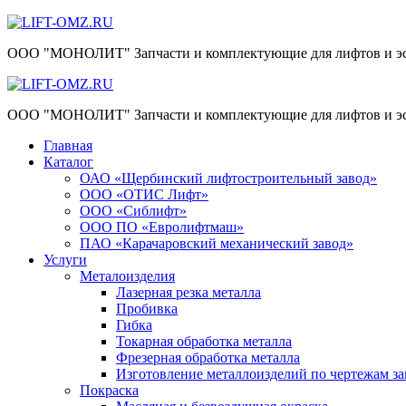
Skip
to
ООО "МОНОЛИТ" Запчасти и комплектующие для лифтов и эс
content
ООО "МОНОЛИТ" Запчасти и комплектующие для лифтов и эс
Главная
Каталог
ОАО «Щербинский лифтостроительный завод»
ООО «ОТИС Лифт»
ООО «Сиблифт»
ООО ПО «Евролифтмаш»
ПАО «Карачаровский механический завод»
Услуги
Металоизделия
Лазерная резка металла
Пробивка
Гибка
Токарная обработка металла
Фрезерная обработка металла
Изготовление металлоизделий по чертежам за
Покраска