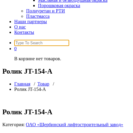
Масляная и безвоздушная окраска
Порошковая окраска
Полиуретан и РТИ
Пластмасса
Наши партнеры
О нас
Контакты
Search
for:
0
В корзине нет товаров.
Ролик JT-154-A
Главная
/
Товар
/
Ролик JT-154-A
Ролик JT-154-A
Категория:
ОАО «Щербинский лифтостроительный завод»